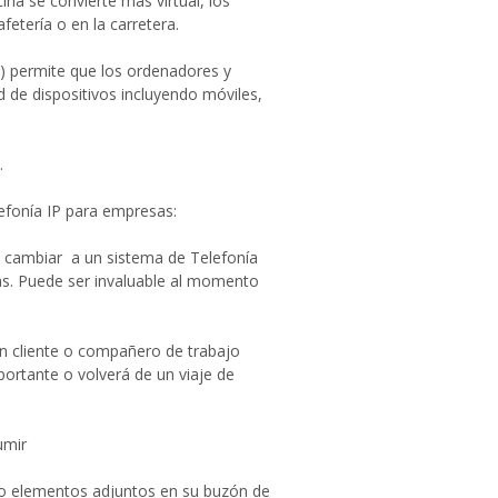
ina se convierte más virtual, los
fetería o en la carretera.
e) permite que los ordenadores y
d de dispositivos incluyendo móviles,
.
lefonía IP para empresas:
de cambiar a un sistema de Telefonía
das. Puede ser invaluable al momento
n cliente o compañero de trabajo
portante o volverá de un viaje de
umir
mo elementos adjuntos en su buzón de