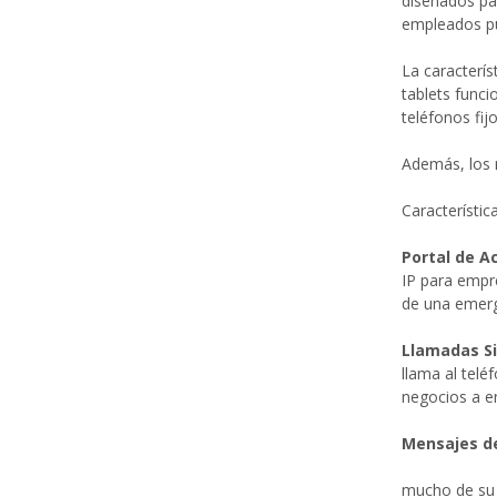
diseñados par
empleados pue
La caracterí
tablets funci
teléfonos fijo
Además, los 
Característic
Portal de A
IP para empre
de una emerge
Llamadas S
llama al telé
negocios a e
Mensajes de
mucho de su 