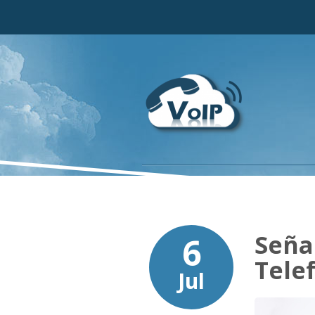
Seña
6
Tele
Jul