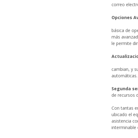
correo electr
Opciones A
básica de ope
más avanzada
le permite di
Actualizac
cambian, y s
automáticas.
Segunda señ
de recursos d
Con tantas e
ubicado el e
asistencia co
interminable 