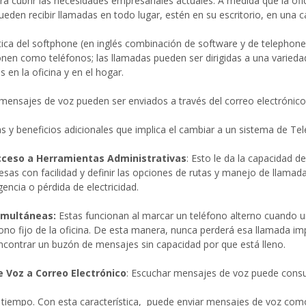
a cubrir las necesidades empresariales actuales. A medida que la ofic
den recibir llamadas en todo lugar, estén en su escritorio, en una ca
stica del softphone (en inglés combinación de software y de telephon
onen como teléfonos; las llamadas pueden ser dirigidas a una varieda
s en la oficina y en el hogar.
mensajes de voz pueden ser enviados a través del correo electrónico
as y beneficios adicionales que implica el cambiar a un sistema de Te
cceso a Herramientas Administrativas
: Esto le da la capacidad 
sas con facilidad y definir las opciones de rutas y manejo de llama
ncia o pérdida de electricidad.
imultáneas:
Estas funcionan al marcar un teléfono alterno cuando u
fono fijo de la oficina. De esta manera, nunca perderá esa llamada im
ncontrar un buzón de mensajes sin capacidad por que está lleno.
 Voz a Correo Electrónico
: Escuchar mensajes de voz puede cons
tiempo. Con esta característica, puede enviar mensajes de voz co