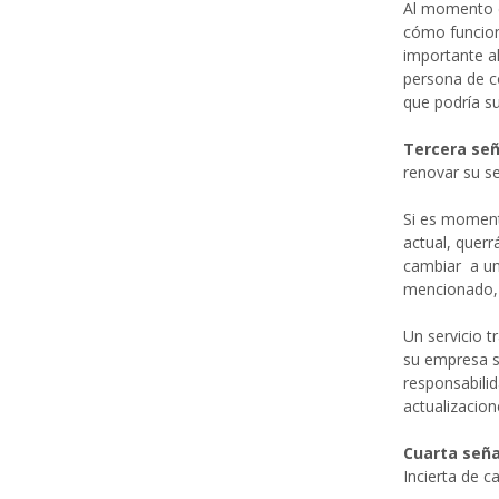
Al momento de
cómo funciona
importante a
persona de c
que podría su
Tercera señ
renovar su se
Si es moment
actual, querr
cambiar a un
mencionado, 
Un servicio t
su empresa s
responsabili
actualizacion
Cuarta seña
Incierta de c